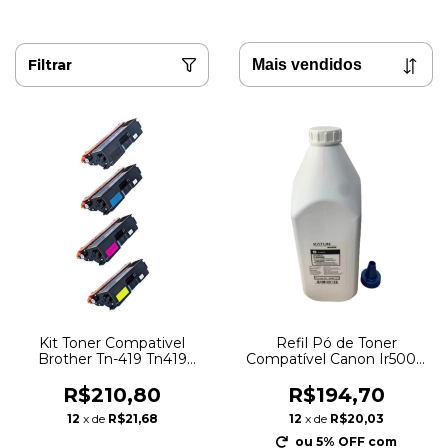
Filtrar
Kit Toner Compativel
Refil Pó de Toner
Brother Tn-419 Tn419
Compatível Canon Ir5000
L8900 L8610 L8360
Ir6000 Np6251-6260-6285-
6350 Katun 1,5kg
R$210,80
R$194,70
12
x de
R$21,68
12
x de
R$20,03
ou 5% OFF
com