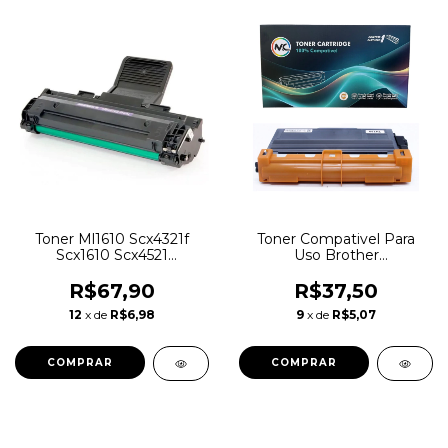
Toner Ml1610 Scx4321f
Toner Compativel Para
Scx1610 Scx4521
Uso Brother
Compatível Samsung
Mfc8912/8512/8952/8157
Novo
Tn3382 Tn750 Tn720
R$67,90
R$37,50
12
x de
R$6,98
9
x de
R$5,07