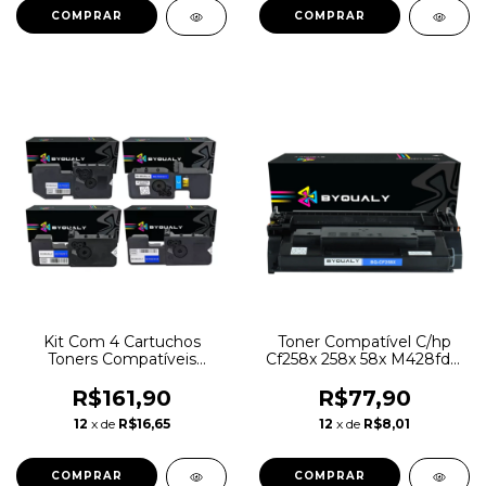
Kit Com 4 Cartuchos
Toner Compatível C/hp
Toners Compatíveis
Cf258x 258x 58x M428fdw
Kyocera P5021 Tk5232
M404dw M428dw Tinta
Preto
R$161,90
R$77,90
12
x de
R$16,65
12
x de
R$8,01
COMPRAR