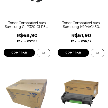
Toner Compatível para
Toner Compatível para
Samsung CLP320 CLP325
Samsung K404/C430
CLX3185
C480 C430W
R$68,90
R$61,90
12
x de
R$7,09
12
x de
R$6,37
COMPRAR
COMPRAR