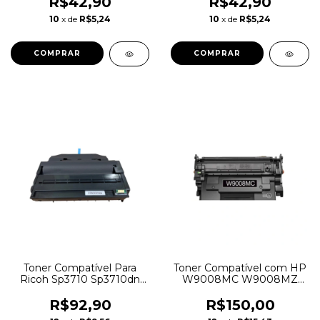
R$42,90
R$42,90
M5526 3k
M5526 4k
10
x de
R$5,24
10
x de
R$5,24
Toner Compatível Para
Toner Compatível com HP
Ricoh Sp3710 Sp3710dn
W9008MC W9008MZ
Sp3710sf
9008MC Com Chip
R$92,90
R$150,00