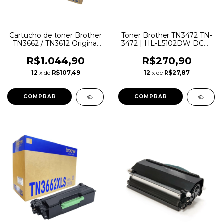
Cartucho de toner Brother
Toner Brother TN3472 TN-
TN3662 / TN3612 Original
3472 | HL-L5102DW DCP-
Cx c/ 3 uni
L5652DN DCP-L5502DN
MFC-L6702DW | Original
R$1.044,90
R$270,90
12k
12
x de
R$107,49
12
x de
R$27,87