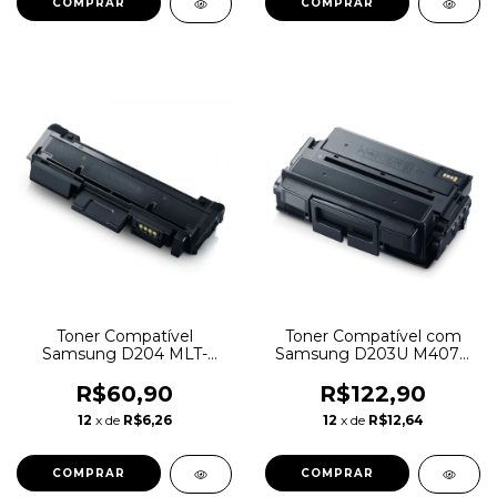
Toner Compatível
Toner Compatível com
Samsung D204 MLT-
Samsung D203U M4070
D204L - M3825 M4025
M4020 (COM CHIP)
M3325 M3875 M3375
R$60,90
R$122,90
12
x de
R$6,26
12
x de
R$12,64