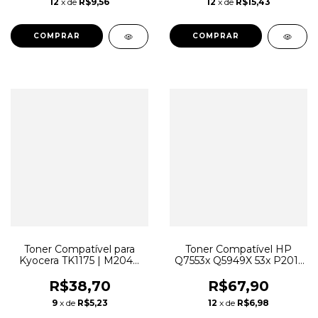
12
x de
R$9,56
12
x de
R$15,43
Toner Compatível para
Toner Compatível HP
Kyocera TK1175 | M2040
Q7553x Q5949X 53x P2015
M2540 M2640 2040DN
M2727 P2014
2540DN 2640IDW 12k
R$38,70
R$67,90
9
x de
R$5,23
12
x de
R$6,98