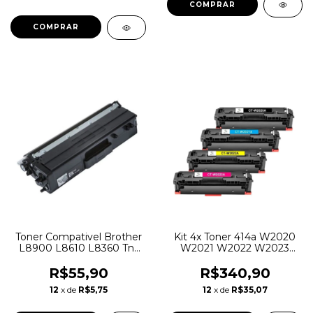
Toner Compativel Brother
Kit 4x Toner 414a W2020
L8900 L8610 L8360 Tn-
W2021 W2022 W2023
419 Preto
M454 M479 C/ Chip
R$55,90
R$340,90
12
x de
R$5,75
12
x de
R$35,07