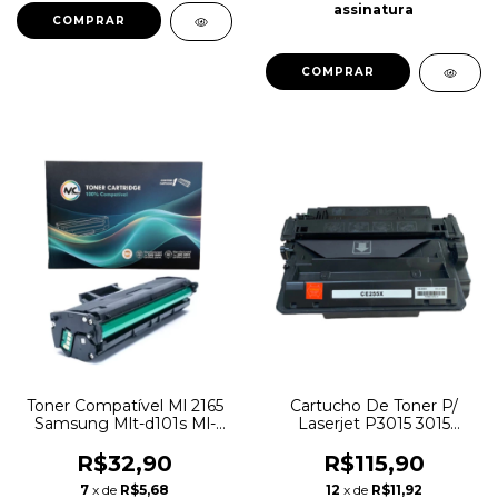
assinatura
COMPRAR
Toner Compatível Ml 2165
Cartucho De Toner P/
Samsung Mlt-d101s Ml-
Laserjet P3015 3015
2165 D101s D101 Scx-3400
P3015n P3015 Ce255x
R$32,90
R$115,90
7
x de
R$5,68
12
x de
R$11,92