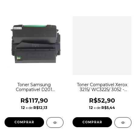
Toner Samsung
Toner Compatível Xerox
Compatível D201
3215/ WC3225/ 3052 -
M4030nd M4080 Mlt-
106R02778
d201 20k
R$117,90
R$52,90
12
x de
R$12,13
12
x de
R$5,44