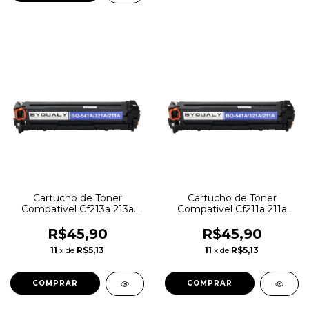
Cartucho de Toner
Cartucho de Toner
Compativel Cf213a 213a
Compativel Cf211a 211a
Pro 200 M251 M276
Pro 200 M251 M276 Cyan
Magenta
R$45,90
R$45,90
11
x de
R$5,13
11
x de
R$5,13