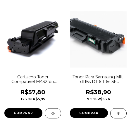
Cartucho Toner
Toner Para Samsung Mlt-
Compativel M432fdn
d116s D116 116s Sl-
M432 M408 W1330x
m2885fw Sl-m2835
W1330xc 15K
R$57,80
R$38,90
12
x de
R$5,95
9
x de
R$5,26