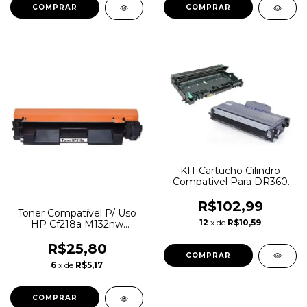
KIT Cartucho Cilindro
Compativel Para DR360
Hl2140 + Toner
Compatível com Brother
R$102,99
Toner Compatível P/ Uso
TN360 HL2140
12
x de
R$10,59
HP Cf218a M132nw
M132fn M132
R$25,80
6
x de
R$5,17