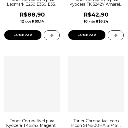
Lexmark E250 E350 E352
Kyocera TK 5242Y Amarelo
E352DN E250DN
P5026CDN M5526 P5026
5526CDW M5526CDW 3k
R$88,90
R$42,90
12
x de
R$9,14
10
x de
R$5,24
Toner Compatível para
Toner Compatível com
Kyocera TK 5242 Magenta
Ricoh SP4500HA SP4510