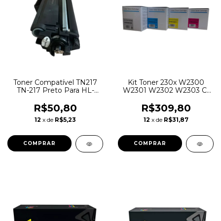
Toner Compatível TN217
Kit Toner 230x W2300
TN-217 Preto Para HL-
W2301 W2302 W2303 C/
L3210CW DCP-L3551CDW
Chip 4203dw 4303dw
Preto/colorido
R$50,80
R$309,80
12
x de
R$5,23
12
x de
R$31,87