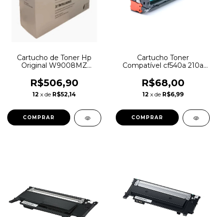
Cartucho de Toner Hp
Cartucho Toner
Original W9008MZ
Compatível cf540a 210a
E50145dn E52645c
211a 212a 213a M251 M276
E52645dn
R$506,90
R$68,00
12
x de
R$52,14
12
x de
R$6,99