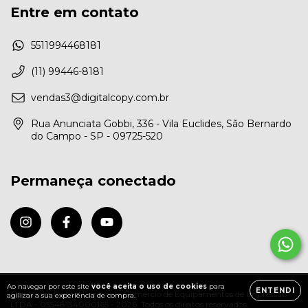
Entre em contato
5511994468181
(11) 99446-8181
vendas3@digitalcopy.com.br
Rua Anunciata Gobbi, 336 - Vila Euclides, São Bernardo
do Campo - SP - 09725-520
Permaneça conectado
Ao navegar por este site
você aceita o uso de cookies
para
ENTENDI
Copyright Digital Locacao e Comercio de Equipamentos de Impressao
agilizar a sua experiência de compra.
LTDA - 05548134000165 - 2026. Todos os direitos reservados.