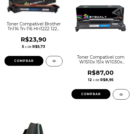
Toner Compatível Brother
Tn116 Tn-116 Hl-l1222 1222
Preto
R$23,90
5
x de
R$5,73
Toner Compatível com
W1510x 151x W1030x
4003w 4004w Tinta Preto
R$87,00
12
x de
R$8,95