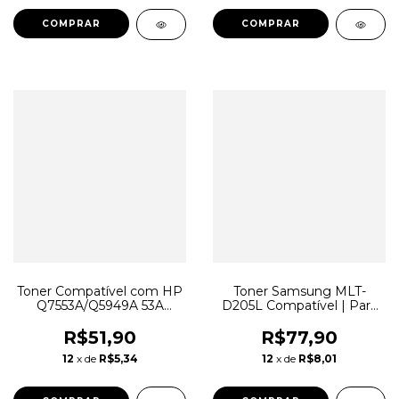
Toner Compatível com HP
Toner Samsung MLT-
Q7553A/Q5949A 53A
D205L Compatível | Para
M2727
ML3310, SCX4833,
SCX5637
R$51,90
R$77,90
12
x de
R$5,34
12
x de
R$8,01