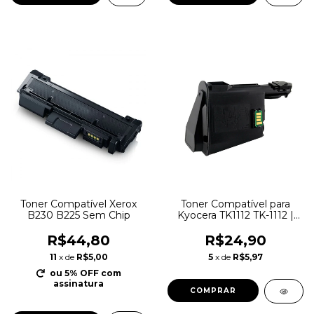
Toner Compatível Xerox
Toner Compatível para
B230 B225 Sem Chip
Kyocera TK1112 TK-1112 |
FS1040 FS1020
R$44,80
R$24,90
11
x de
R$5,00
5
x de
R$5,97
ou 5% OFF
com
assinatura