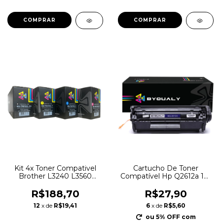
Kit 4x Toner Compativel
Cartucho De Toner
Brother L3240 L3560
Compatível Hp Q2612a 12a
L3760cdw Tn219xl TN-219
2612a Q2612
TN219
R$188,70
R$27,90
12
x de
R$19,41
6
x de
R$5,60
ou 5% OFF
com