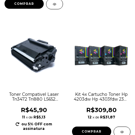
COMPRAR
Toner Compativel Laser
Kit 4x Cartucho Toner Hp
Tn3472 Tn880 L5652
4203dw Hp 4303fdw 230x
L5602 L6250 Preto
Compativel
R$45,90
R$309,80
11
x de
R$5,13
12
x de
R$31,87
ou 5% OFF
com
assinatura