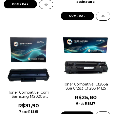
assinatura
COMPRAR
Toner Compativel Cf283a
83a Cf283 Cf 283 M125
M127 M127fn
Toner Compatível Com
Samsung M2020w
R$25,80
M2070w M2070 Mlt-d111s
6
x de
R$5,17
D111
R$31,90
7
x de
R$5,51