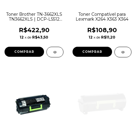
Toner Brother TN-3662XLS
Toner Compatível para
TN3662XLS | DCP-L5512
Lexmark X264 X363 X364
DCP-L5662 HL-L5212 HL-
L6412 MFC-L5912 |
R$422,90
R$108,90
Original 25k
12
x de
R$43,50
12
x de
R$11,20