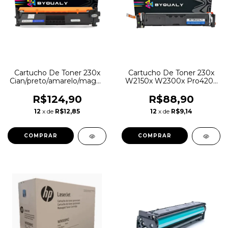
Cartucho De Toner 230x
Cartucho De Toner 230x
Cian/preto/amarelo/magenta
W2150x W2300x Pro4203
W2150x W2300x Pro4203
Pro4303 Preto
Pro4303
R$124,90
R$88,90
12
x de
R$12,85
12
x de
R$9,14