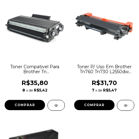
Toner Compativel Para
Toner P/ Uso Em Brother
Brother Tn
Tn760 Tn730 L2550dw
550/580/620/650 Dcp
L2370dw Novo
8080 Tn580
R$35,80
R$31,70
8
x de
R$5,42
7
x de
R$5,47