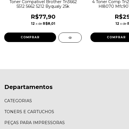
Toner Compativel Brother Tn3662
4 Toner Comp Tn2
5512 5662 5212 Byqualy 25k
Hl8070 Mfc901
R$77,90
R$29
12
x de
R$8,01
12
x de
Departamentos
CATEGORIAS
TONERS E CARTUCHOS
PEÇAS PARA IMPRESSORAS