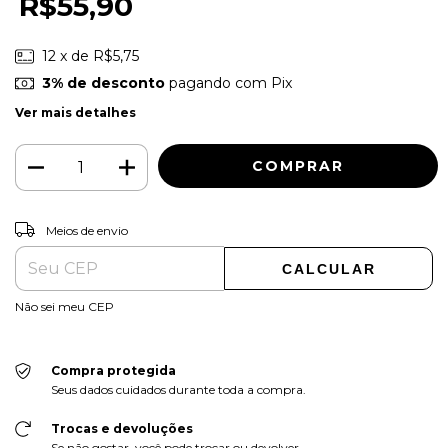
R$55,90
12
x de
R$5,75
3% de desconto
pagando com Pix
Ver mais detalhes
ALTERAR CEP
Entregas para o CEP:
Meios de envio
CALCULAR
Não sei meu CEP
Compra protegida
Seus dados cuidados durante toda a compra.
Trocas e devoluções
Se não gostar, você pode trocar ou devolver.