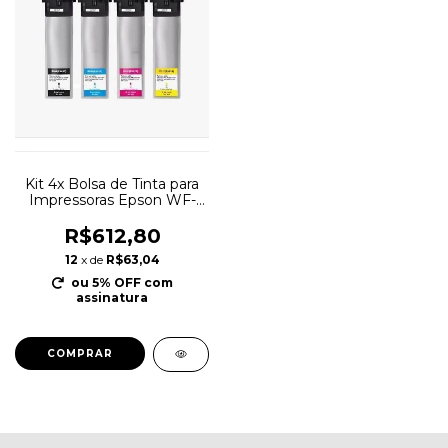
Kit 4x Bolsa de Tinta para
Impressoras Epson WF-
C5710 WF-C5790 WF-
C5290 CMYK
R$612,80
12
x de
R$63,04
ou 5% OFF
com
assinatura
COMPRAR