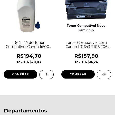
Refil Pó de Toner
Toner Compatível com
Compatível Canon Ir5000
Canon IR1643 T106 T06
Ir6000 Np6251-6260-6285-
106 | iR1643iF | SEM CHIP
6350 Katun 1,5kg
R$194,70
R$157,90
12
x de
R$20,03
12
x de
R$16,24
Departamentos