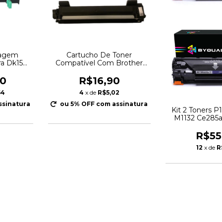
magem
Cartucho De Toner
ra Dk150
Compatível Com Brother
ondutor
Tn-1060 TN1060 HL1212
35
Dcp1617
80
R$16,90
64
4
x de
R$5,02
ssinatura
ou 5% OFF
com assinatura
Kit 2 Toners 
M1132 Ce285a
Cb436a
R$55
12
x de
R