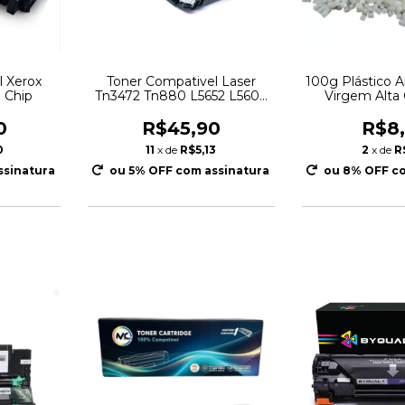
l Xerox
Toner Compativel Laser
100g Plástico 
 Chip
Tn3472 Tn880 L5652 L5602
Virgem Alta
L6250 Preto
Inje
0
R$45,90
R$8
0
11
x de
R$5,13
2
x de
R
ssinatura
ou 5% OFF
com assinatura
ou 8% OFF
co