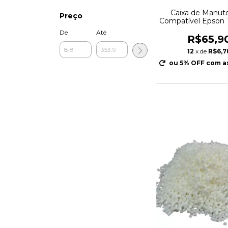
Caixa de Manut
Preço
Compatível Epson 
C5710 C579
De
Até
R$65,9
12
x de
R$6,7
ou 5% OFF
com a