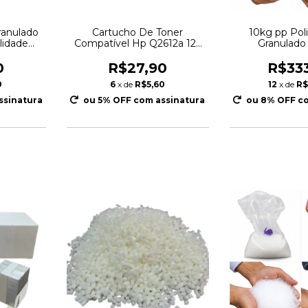
ranulado
Cartucho De Toner
10kg pp Pol
lidade
Compatível Hp Q2612a 12a
Granulado
2612a Q2612
0
R$27,90
R$33
0
6
x de
R$5,60
12
x de
R$
ssinatura
ou 5% OFF
com assinatura
ou 8% OFF
co