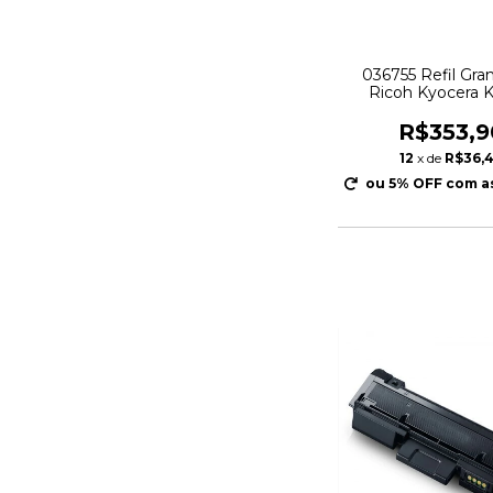
036755 Refil Gr
Ricoh Kyocera 
Minolta Canon Xer
J1 Cx C/3x5
R$353,9
12
x de
R$36,
ou 5% OFF
com a