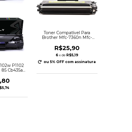
Toner Compatível Para
Brother Mfc-7360n Mfc-
7360 Mfc7360 TN450
TN420 TN410
R$25,90
6
x de
R$5,19
ou 5% OFF
com assinatura
P1102w P1102
 85 Cb435a
 85a
,80
$5,74