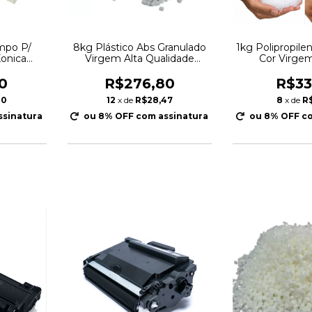
ampo P/
8kg Plástico Abs Granulado
1kg Polipropilen
Konica
Virgem Alta Qualidade
Cor Virge
ox Type K
Injeção
Granu
000
0
R$276,80
R$33
40
12
x de
R$28,47
8
x de
R
ssinatura
ou 8% OFF
com assinatura
ou 8% OFF
co