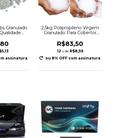
Abs Granulado
2,5kg Polipropileno Virgem
 Qualidade
Granulado Para Cobertor
ção
Sensorial Manta Ponderada
Preenchimento Artesanato
,80
R$83,50
$5,13
12
x de
R$8,59
m assinatura
ou 8% OFF
com assinatura