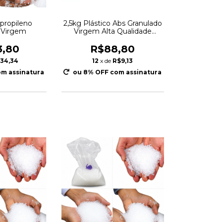
ipropileno
2,5kg Plástico Abs Granulado
 Virgem
Virgem Alta Qualidade
Injeção
3,80
R$88,80
34,34
12
x de
R$9,13
m assinatura
ou 8% OFF
com assinatura