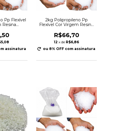
o Pp Flexível
2kg Polipropileno Pp
m Resina
Flexível Cor Virgem Resina
lado
Granulado
,50
R$66,70
$5,08
12
x de
R$6,86
m assinatura
ou 8% OFF
com assinatura