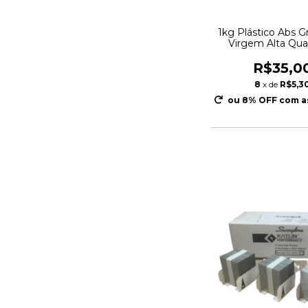
1kg Plástico Abs G
Virgem Alta Qua
Injeção
R$35,0
8
x de
R$5,3
ou 8% OFF
com a