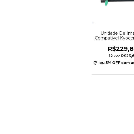
Unidade De I
Compativel Kyoce
TK170 Drum Fotoc
Fs1035 M20
R$229,
12
x de
R$23,
ou 5% OFF
com a