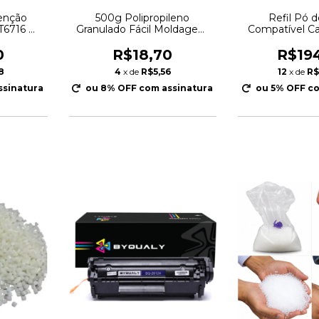
enção
500g Polipropileno
Refil Pó 
T6716 Wf
Granulado Fácil Moldagem
Compatível C
0
E Resistente Atóxico
Ir6000 Np6251
Virgem
6350 Katu
0
R$18,70
R$19
8
4
x de
R$5,56
12
x de
R$
ssinatura
ou 8% OFF
com assinatura
ou 5% OFF
co