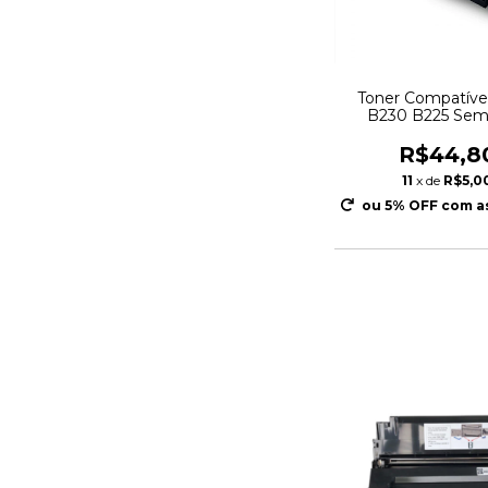
Toner Compatíve
B230 B225 Sem
R$44,8
11
x de
R$5,0
ou 5% OFF
com a