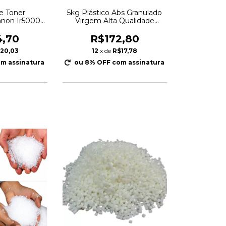
de Toner
5kg Plástico Abs Granulado
anon Ir5000
Virgem Alta Qualidade
-6260-6285-
Injeção
n 1,5kg
4,70
R$172,80
20,03
12
x de
R$17,78
m assinatura
ou 8% OFF
com assinatura