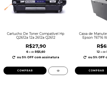
Cartucho De Toner Compatível Hp
Caixa de Manute
Q2612a 12a 2612a Q2612
Epson T6716 W
R$27,90
R$6
6
x de
R$5,60
12
x de
ou 5% OFF
com assinatura
ou 5% OFF
COMPRAR
COMPRAR