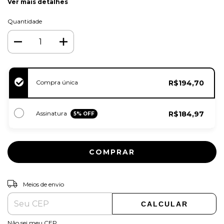
Ver mais detalhes
Quantidade
Compra única
R$194,70
Assinatura
R$184,97
5
% OFF
ALTERAR CEP
Entregas para o CEP:
Meios de envio
CALCULAR
Não sei meu CEP