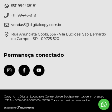
5511994468181
(11) 99446-8181
vendas3@digitalcopy.com.br
Rua Anunciata Gobbi, 336 - Vila Euclides, São Bernardo
do Campo - SP - 09725-520
Permaneça conectado
Copyright Digital Locacao e Comercio de Equipamentos de Impressao
LTDA - 05548134000165 - 2026. Todos os direitos reservados.