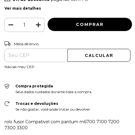
Ver mais detalhes
ALTERAR CEP
Entregas para o CEP:
Meios de envio
CALCULAR
Não sei meu CEP
Compra protegida
Seus dados cuidados durante toda a compra.
Trocas e devoluções
Se não gostar, você pode trocar ou devolver.
rolo fusor Compativel com pantum m6700 7100 7200
7300 3300