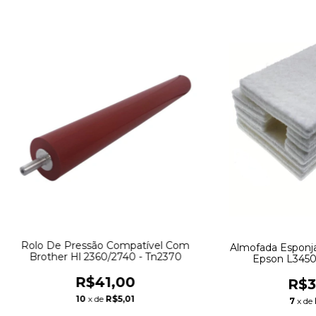
Rolo De Pressão Compatível Com
Almofada Esponja
Brother Hl 2360/2740 - Tn2370
Epson L3450
R$41,00
R$3
10
x de
R$5,01
7
x de