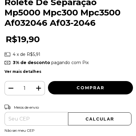
Rolete De Separação
Mp5000 Mpc300 Mpc3500
Af032046 Af03-2046
R$19,90
4
x de
R$5,91
3% de desconto
pagando com Pix
Ver mais detalhes
ALTERAR CEP
Entregas para o CEP:
Meios de envio
CALCULAR
Não sei meu CEP